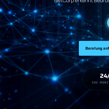
NetCorp erkennt Bedr
Beratung an
24
SOC-MONI