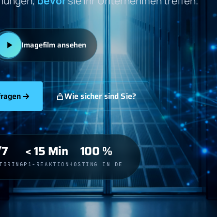
ohungen,
bevor
sie Ihr Unternehmen treffen.
Imagefilm ansehen
fragen
Wie sicher sind Sie?
/7
< 15 Min
100 %
TORING
P1-REAKTION
HOSTING IN DE