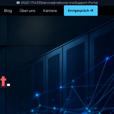
☎ 05221 1714333
service@netcorp.nrw
Support-Portal
Erstgespräch
Blog
Über uns
Karriere
t
.