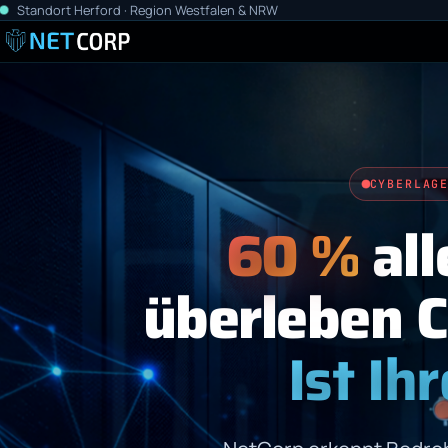
Standort Herford · Region Westfalen & NRW
CYBERLAG
60 %
all
überleben 
Ist Ih